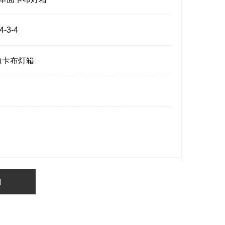
4-3-4
边卡布灯箱
询